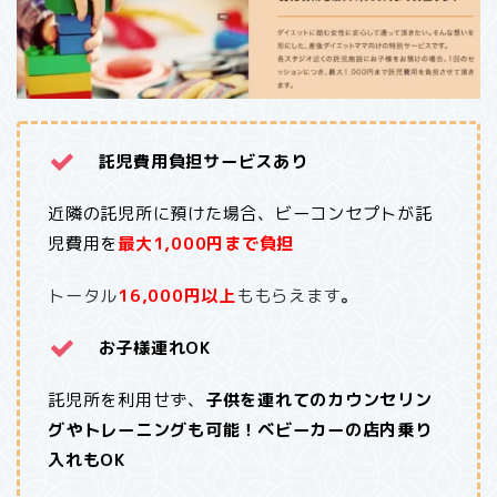
託児費用負担サービスあり
近隣の託児所に預けた場合、ビーコンセプトが託
児費用を
最大1,000円まで負担
トータル
16,000円以上
ももらえます
。
お子様連れOK
託児所を利用せず、
子供を連れてのカウンセリン
グやトレーニングも可能！ベビーカーの店内乗り
入れもOK