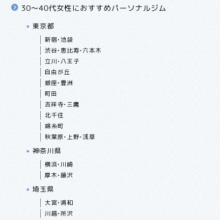
30〜40代女性におすすめパーソナルジム
東京都
新宿•池袋
渋谷•恵比寿•六本木
立川•八王子
自由が丘
銀座•豊洲
町田
吉祥寺•三鷹
北千住
錦糸町
秋葉原•上野•浅草
神奈川県
横浜•川崎
厚木•藤沢
埼玉県
大宮•浦和
川越•所沢