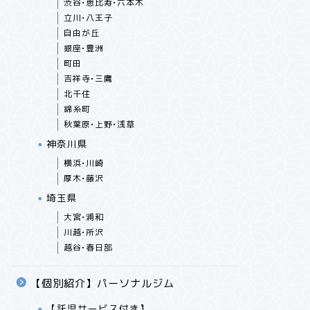
渋谷•恵比寿•六本木
立川•八王子
自由が丘
銀座•豊洲
町田
吉祥寺•三鷹
北千住
錦糸町
秋葉原•上野•浅草
神奈川県
横浜•川崎
厚木•藤沢
埼玉県
大宮•浦和
川越•所沢
越谷•春日部
【個別紹介】パーソナルジム
【託児サービス付き】