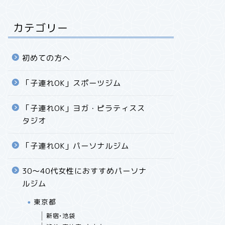
「子連れOK」パーソナルジム
「子連れOK」
カテゴリー
初めての方へ
「子連れOK」スポーツジム
「子連れOK」ヨガ・ピラティスス
【九州・福岡】託児付き！子連れOK
【岡山・
タジオ
の「パーソナルトレーニングジム」
ーソナル
「子連れOK」パーソナルジム
30〜40代女性におすすめパーソナ
ルジム
東京都
新宿•池袋