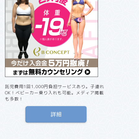
ニングジム
ニングジ
「子連れOK」パーソナルジム
「子連れOK」
託児費用1回1,000円負担サービスあり。子連れ
OK！ベビーカー乗り入れも可能。メディア掲載
【関西・大阪・名古屋】「託児・子
【北海道
も多数！
連れOK！」おすすめパーソナルトレ
OK！」
ーニングジム
ニングジ
詳細