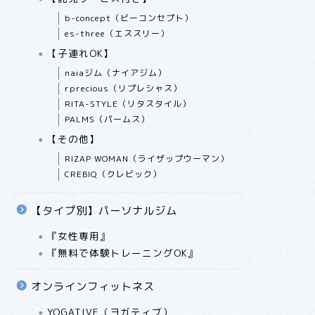
b-concept（ビーコンセプト）
es-three（エススリー）
【子連れOK】
naiaジム（ナイアジム）
rprecious（リプレシャス）
RITA-STYLE（リタスタイル）
PALMS（パームス）
【その他】
RIZAP WOMAN（ライザップウーマン）
CREBIQ（クレビック）
【タイプ別】パーソナルジム
『女性専用』
『無料で体験トレーニングOK』
オンラインフィットネス
YOGATIVE（ヨガティブ）