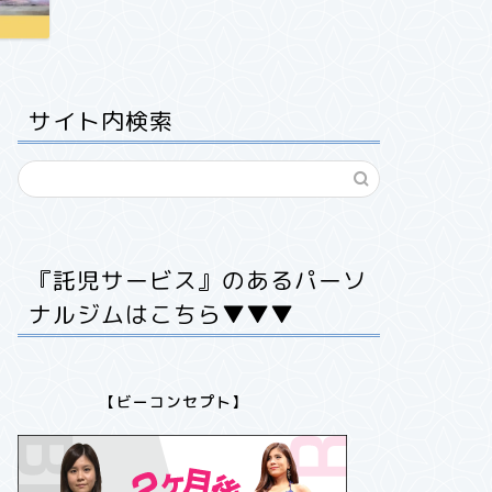
サイト内検索
「子連れOK」パーソナルジム
「子連れOK」
『託児サービス』のあるパーソ
ナルジムはこちら▼▼▼
【ビーコンセプト】
【東京・千葉】「託児 / 子連れ
【神奈川
OK！」のおすすめパーソナルトレー
OK！」