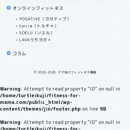
オンラインフィットネス
YOGATIVE（ヨガティブ）
torcia（トルチャ）
SOELU（ソエル）
LAVAうちヨガ＋
コラム
2020–2026 ママ向けフィットネス情報
Warning
: Attempt to read property "ID" on null in
/home/turtleikuji/fitness-for-
mama.com/public_html/wp-
content/themes/jin/footer.php
on line
98
Warning
: Attempt to read property "ID" on null in
/home/turtleikuji/fitness-for-