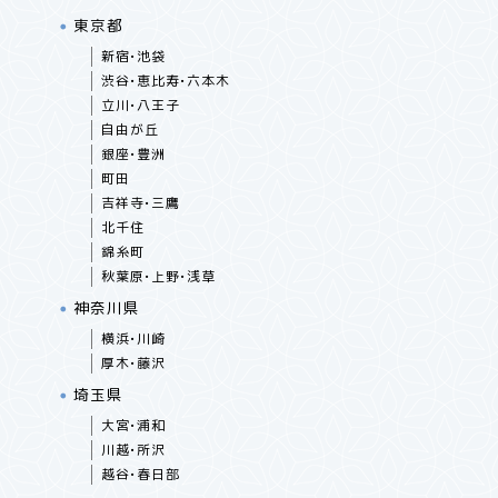
東京都
新宿•池袋
渋谷•恵比寿•六本木
立川•八王子
自由が丘
銀座•豊洲
町田
吉祥寺•三鷹
北千住
錦糸町
秋葉原•上野•浅草
神奈川県
横浜•川崎
厚木•藤沢
埼玉県
大宮•浦和
川越•所沢
越谷•春日部