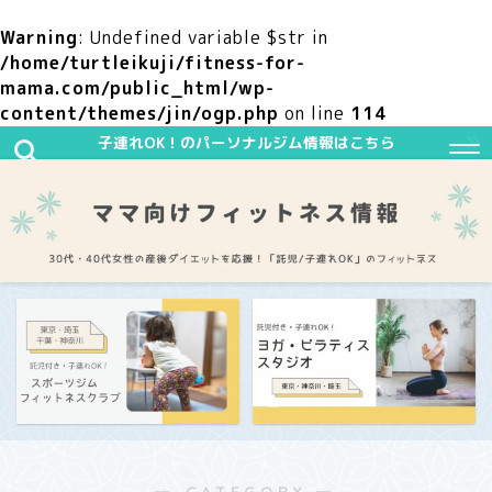
Warning
: Undefined variable $str in
/home/turtleikuji/fitness-for-
mama.com/public_html/wp-
content/themes/jin/ogp.php
on line
114
子連れOK！のパーソナルジム情報はこちら
― CATEGORY ―