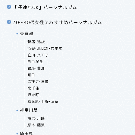
「子連れOK」パーソナルジム
30〜40代女性におすすめパーソナルジム
東京都
新宿•池袋
渋谷•恵比寿•六本木
立川•八王子
自由が丘
銀座•豊洲
町田
吉祥寺•三鷹
北千住
錦糸町
秋葉原•上野•浅草
神奈川県
横浜•川崎
厚木•藤沢
埼玉県