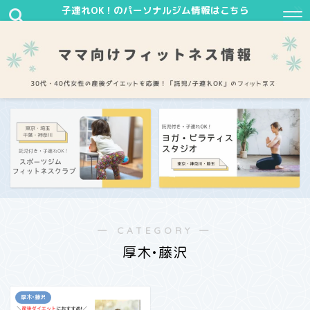
子連れOK！のパーソナルジム情報はこちら
― CATEGORY ―
厚木•藤沢
厚木•藤沢