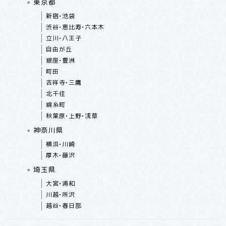
東京都
新宿•池袋
渋谷•恵比寿•六本木
立川•八王子
自由が丘
銀座•豊洲
町田
吉祥寺•三鷹
北千住
錦糸町
秋葉原•上野•浅草
神奈川県
横浜•川崎
厚木•藤沢
埼玉県
大宮•浦和
川越•所沢
越谷•春日部