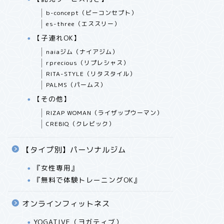
b-concept（ビーコンセプト）
es-three（エススリー）
【子連れOK】
naiaジム（ナイアジム）
rprecious（リプレシャス）
RITA-STYLE（リタスタイル）
PALMS（パームス）
【その他】
RIZAP WOMAN（ライザップウーマン）
CREBIQ（クレビック）
【タイプ別】パーソナルジム
『女性専用』
『無料で体験トレーニングOK』
オンラインフィットネス
YOGATIVE（ヨガティブ）