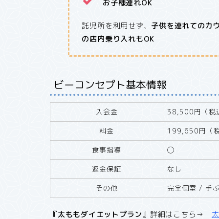
お子様連れOK
託児所を利用せず、
子供を連れてのカ
の店内乗り入れもOK
ビーコンセプト基本情報
入会金
38,500円（
料金
199,650円（
食事指導
◯
返金保証
なし
その他
完全個室 / 手
『太ももダイエットプラン』
詳細はこちら→