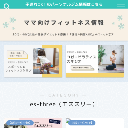
子連れOK！のパーソナルジム情報はこちら
― CATEGORY ―
es-three（エススリー）
【託児サービス付き】
【託児サービス付き】