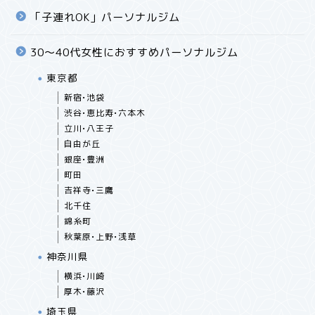
「子連れOK」パーソナルジム
30〜40代女性におすすめパーソナルジム
東京都
新宿•池袋
渋谷•恵比寿•六本木
立川•八王子
自由が丘
銀座•豊洲
町田
吉祥寺•三鷹
北千住
錦糸町
秋葉原•上野•浅草
神奈川県
横浜•川崎
厚木•藤沢
埼玉県